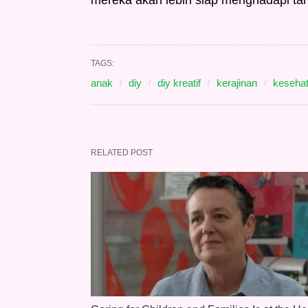
TAGS:
anak
diy
diy kreatif
kerajinan
keseha
RELATED POST