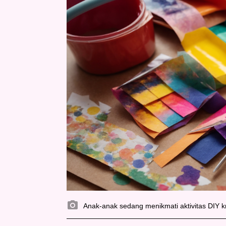
Anak-anak sedang menikmati aktivitas DIY kre