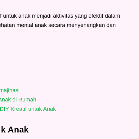
if untuk anak menjadi aktivitas yang efektif dalam
sehatan mental anak secara menyenangkan dan
majinasi
 Anak di Rumah
DIY Kreatif untuk Anak
uk Anak