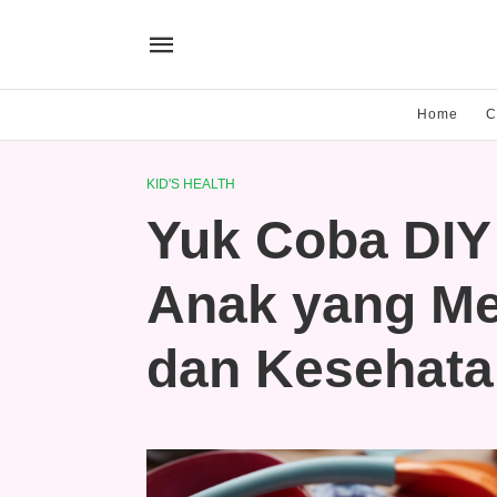
Home
C
KID'S HEALTH
Yuk Coba DIY 
Anak yang Mel
dan Kesehata