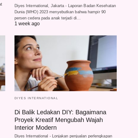
at
Diyes International, Jakarta - Laporan Badan Kesehatan
Dunia (WHO) 2023 menyebutkan bahwa hampir 90
persen cedera pada anak terjadi di…
1 week ago
DIYES INTERNATIONAL
Di Balik Ledakan DIY: Bagaimana
Proyek Kreatif Mengubah Wajah
Interior Modern
Diyes International - Lonjakan penjualan perlengkapan