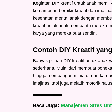
Kegiatan DIY kreatif untuk anak memi
kemampuan berpikir kreatif dan imajinas
kesehatan mental anak dengan memberi
kreatif untuk anak membantu mereka mer
karya yang mereka buat sendiri.
Contoh DIY Kreatif yan
Banyak pilihan DIY kreatif untuk anak
sederhana. Mulai dari membuat boneka 
hingga membangun miniatur dari kardus
imajinasi tapi juga melatih motorik hal
Baca Juga:
Manajemen Stres Un