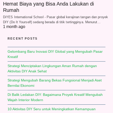
Hemat Biaya yang Bisa Anda Lakukan di
Rumah
DiYES International School - Pasar global kerajinan tangan dan proyek
DIY (Do It Yourself) sedang berada di titik tertingginya. Menurut…
1 month ago
RECENT POSTS
Gelombang Baru Inovasi DIY Global yang Mengubah Pasar
Kreatif
Strategi Menciptakan Lingkungan Aman Rumah dengan
Aktivitas DIY Anak Sehat
Strategi Mengubah Barang Bekas Fungsional Menjadi Aset
Bernilai Ekonomi
Di Balik Ledakan DIY: Bagaimana Proyek Kreatif Mengubah
Wajah Interior Modern
10 Aktivitas DIY Seru untuk Meningkatkan Kemampuan