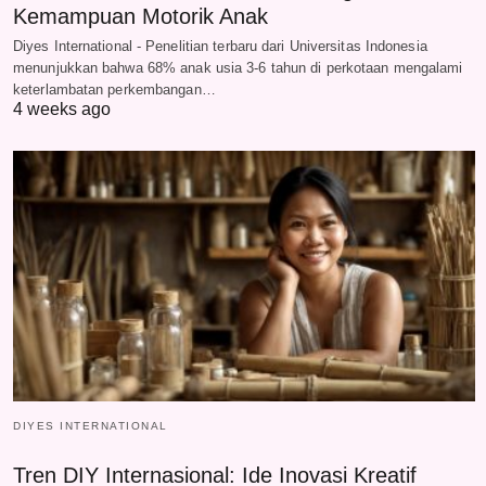
Kemampuan Motorik Anak
Diyes International - Penelitian terbaru dari Universitas Indonesia
menunjukkan bahwa 68% anak usia 3-6 tahun di perkotaan mengalami
keterlambatan perkembangan…
4 weeks ago
DIYES INTERNATIONAL
Tren DIY Internasional: Ide Inovasi Kreatif