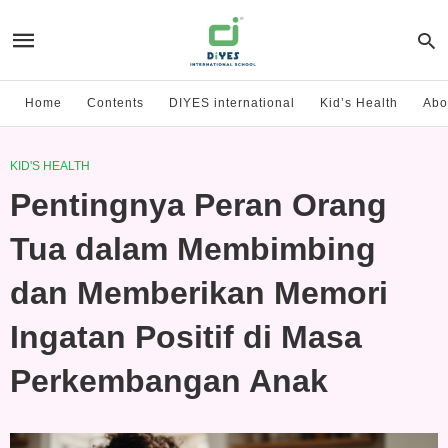
Home
Contents
DIYES international
Kid’s Health
Abo
KID'S HEALTH
Pentingnya Peran Orang
Tua dalam Membimbing
dan Memberikan Memori
Ingatan Positif di Masa
Perkembangan Anak