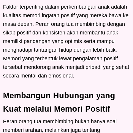
Faktor terpenting dalam perkembangan anak adalah
kualitas memori ingatan positif yang mereka bawa ke
masa depan. Peran orang tua membimbing dengan
sikap positif dan konsisten akan membantu anak
memiliki pandangan yang optimis serta mampu
menghadapi tantangan hidup dengan lebih baik.
Memori yang terbentuk lewat pengalaman positif
tersebut mendorong anak menjadi pribadi yang sehat
secara mental dan emosional.
Membangun Hubungan yang
Kuat melalui Memori Positif
Peran orang tua membimbing bukan hanya soal
memberi arahan, melainkan juga tentang