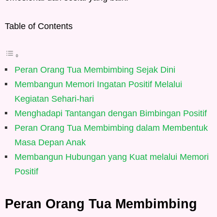
Table of Contents
Peran Orang Tua Membimbing Sejak Dini
Membangun Memori Ingatan Positif Melalui
Kegiatan Sehari-hari
Menghadapi Tantangan dengan Bimbingan Positif
Peran Orang Tua Membimbing dalam Membentuk
Masa Depan Anak
Membangun Hubungan yang Kuat melalui Memori
Positif
Peran Orang Tua Membimbing