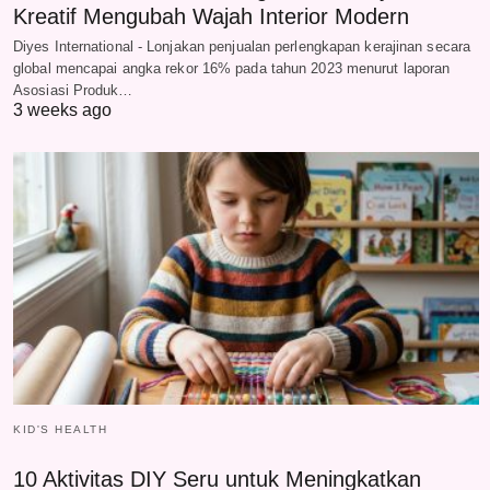
Kreatif Mengubah Wajah Interior Modern
Diyes International - Lonjakan penjualan perlengkapan kerajinan secara
global mencapai angka rekor 16% pada tahun 2023 menurut laporan
Asosiasi Produk…
3 weeks ago
KID'S HEALTH
10 Aktivitas DIY Seru untuk Meningkatkan